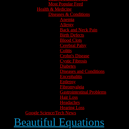
Most Popular Feed
Health & Medicine
Diseases & Conditions
Anemia
Allergy
Back and Neck Pain
Birth Defects
Blood Clots
Cerebral Palsy
Colitis
Crohn's Disease
Cystic Fibrosis
Diabetes
Diseases and Conditions
Encephalitis
Epilepsy
Fibromyalgia
Gastrointestinal Problems
Hair Loss
Headaches
Hearing Loss
Google Science/Tech News
Beautiful Equations