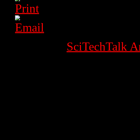
Category:
SciTechTalk Ar
Published Date
Written by Super User
Hits: 30733
Holidays / Feestda
Oudejaarsdag, Di