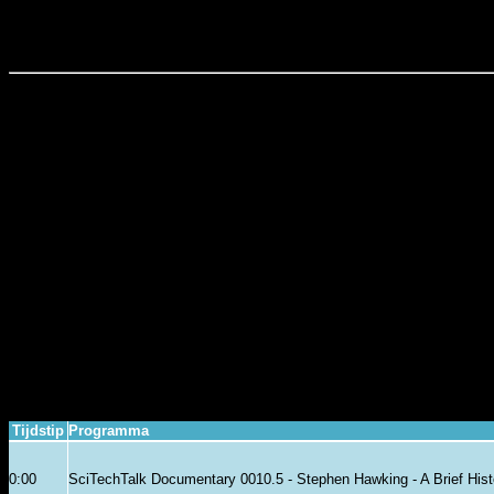
SciTechTalk - Programma Overzicht
Tijdstip
Programma
0:00
SciTechTalk Documentary 0010.5 - Stephen Hawking - A Brief His