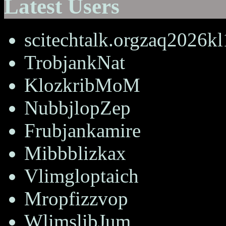
Latest Users
scitechtalk.orgzaq2026k
TrobjankNat
KlozkribMoM
NubbjlopZep
Frubjankamire
Mibbblizkax
Vlimgloptaich
Mropfizzvop
WlimslibJum