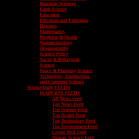
Materials Sciences
Earth Science
Education
Infectious and Emerging
Diseases
Mathematics
Medicine & Health
Nanotechnology
Oceanography
Science Policy
Social & Behavioral
Science
Space & Planetary Science
Technology, Engineering,
and Computer Science
ScienceDaily FEEDS
MAIN RSS FEEDS
All News Feed
Top News Feed
Top Science Feed
Top Health Feed
Top Technology Feed
Top Environment Feed
Living Well Feed
Strange Science Feed