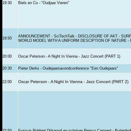
19:30
Biels en Co - "Oudjaar Vieren"
ANNOUNCEMENT - SciTechTalk - DISCLOSURE OF AKT - SUR
19:50
WORLD MODEL WITH A UNIFORM DESCIPTION OF NATURE - 
20:00
Oscar Peterson - A Night In Vienna - Jazz Concert (PART 1)
20:30
Pieter Derks - Oudejaarsavondconference "Een Oudejaars"
22:00
Oscar Peterson - A Night In Vienna - Jazz Concert (PART 2)
22:50
Fysicus Robbert Dijkgraaf en schrijver Remco Campert - Buitenho