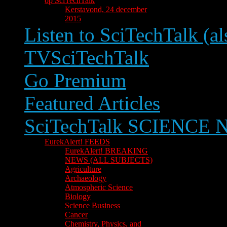
op SciTechTalk
Kerstavond, 24 december
2015
Listen to SciTechTalk (al
TVSciTechTalk
Go Premium
Featured Articles
SciTechTalk SCIENCE
EurekAlert! FEEDS
EurekAlert! BREAKING
NEWS (ALL SUBJECTS)
Agriculture
Archaeology
Atmospheric Science
Biology
Science Business
Cancer
Chemistry, Physics, and