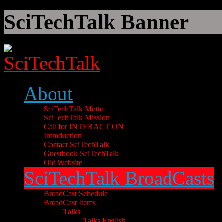
SciTechTalk Banner
About
SciTechTalk Motto
SciTechTalk Mission
Call for INTERACTION
Introduction
Contact SciTechTalk
Guestbook SciTechTalk
Old Website
SciTechTalk BroadCasts
BroadCast Schedule
BroadCast Items
Talks
Talks English